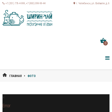
+7 (351) 776-4-999
,
+7 (900) 099-99-44
г. Челябинск, ул. Бейвеля, д. 6
0
ГЛАВНАЯ
ФОТО
Error