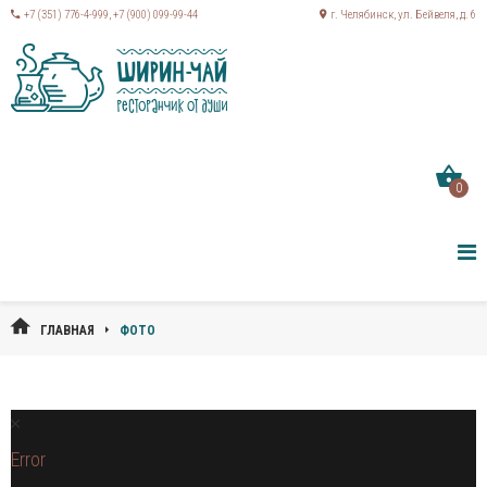
+7 (351) 776-4-999
,
+7 (900) 099-99-44
г. Челябинск, ул. Бейвеля, д. 6
0
ГЛАВНАЯ
ФОТО
Error