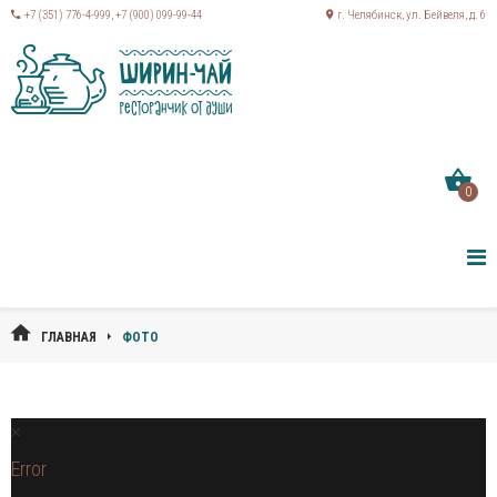
+7 (351) 776-4-999
,
+7 (900) 099-99-44
г. Челябинск, ул. Бейвеля, д. 6
0
ГЛАВНАЯ
ФОТО
Error