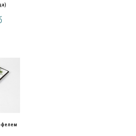
ца)
б
тофелем