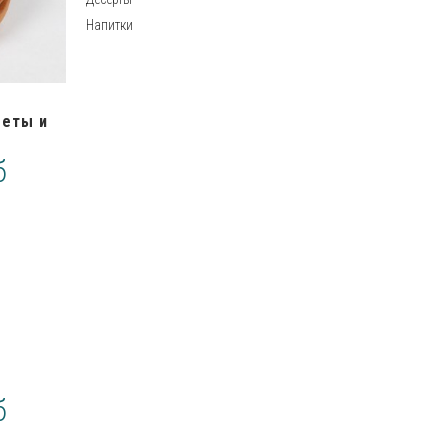
Напитки
феты и
б
б