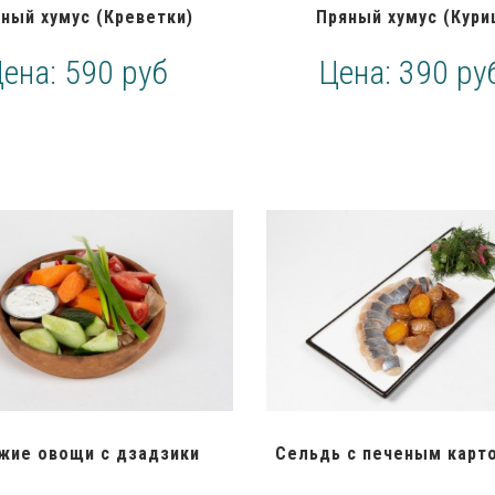
ный хумус (Креветки)
Пряный хумус (Кури
Цена:
590 руб
Цена:
390 ру
жие овощи с дзадзики
Сельдь с печеным кар