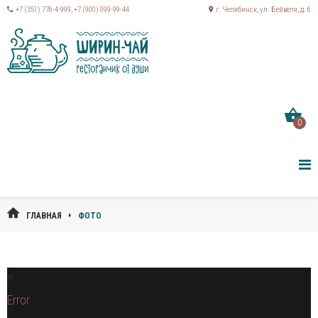
+7 (351) 776-4-999
,
+7 (900) 099-99-44
г. Челябинск, ул. Бейвеля, д. 6
0
ГЛАВНАЯ
ФОТО
Error