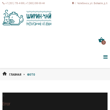
+7 (351) 776-4-999
,
+7 (900) 099-99-44
г. Челябинск, ул. Бейвеля, д. 6
0
ГЛАВНАЯ
ФОТО
Error