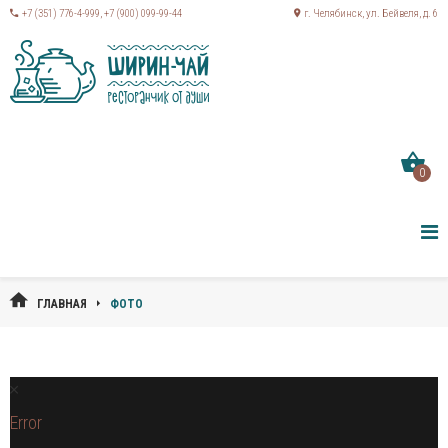
+7 (351) 776-4-999
,
+7 (900) 099-99-44
г. Челябинск, ул. Бейвеля, д. 6
0
ГЛАВНАЯ
ФОТО
Error