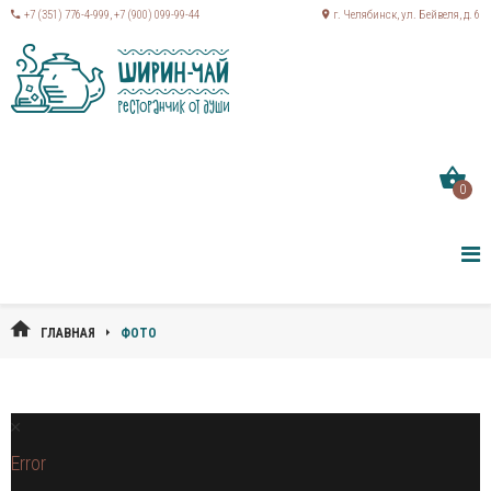
+7 (351) 776-4-999
,
+7 (900) 099-99-44
г. Челябинск, ул. Бейвеля, д. 6
0
ГЛАВНАЯ
ФОТО
Error