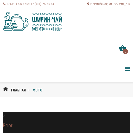
+7 (351) 776-4-999
,
+7 (900) 099-99-44
г. Челябинск, ул. Бейвеля, д. 6
0
ГЛАВНАЯ
ФОТО
Error