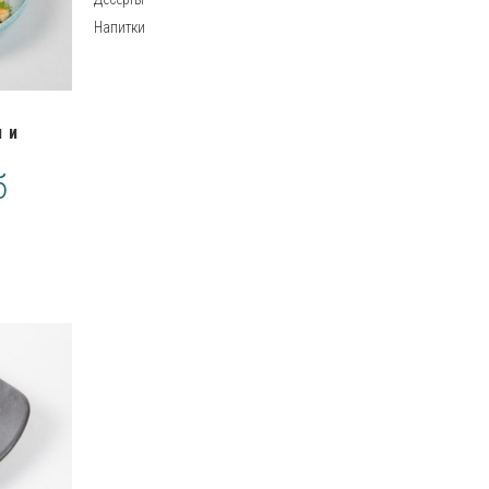
Напитки
 и
б