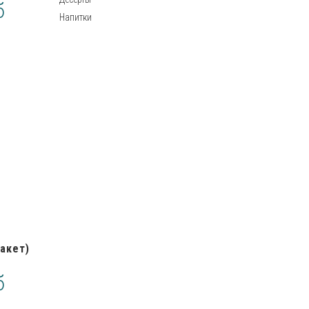
б
Напитки
акет)
б